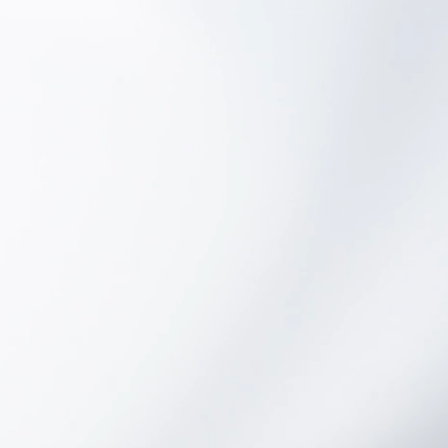
说是理想的解决方案，例如集
市、上门销售和各种服务场所。
需要小型设备..
特点：
• 大型 6 行 LCD 用户显示屏
• 大型 4 行 OLED 客户显示屏
• 标志的图形显示
• 易于装纸的设计
• 快速打印100mm/s
• 侧面方便的端口连接
• 内置Wi-Fi