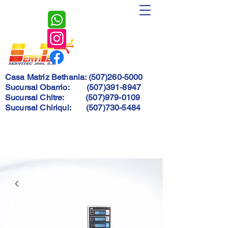
Servitec
2000, S.A.
Casa Matriz Bethania:
(507)260-5000
Sucursal Obarrio:
(507)391-8947
Sucursal Chitre:
(507)979-0109
Sucursal Chiriqui:
(507)730-5484