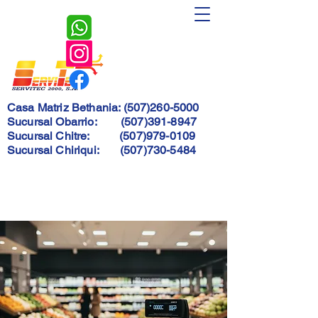
Servitec
2000, S.A.
Casa Matriz Bethania:
(507)260-5000
Sucursal Obarrio:
(507)391-8947
Sucursal Chitre:
(507)979-0109
Sucursal Chiriqui:
(507)730-5484