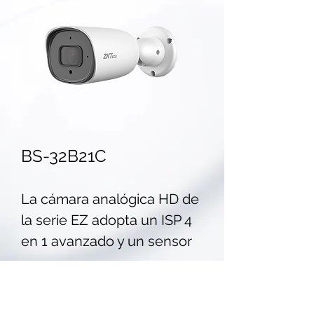
BS-32B21C
La cámara analógica HD de
la serie EZ adopta un ISP 4
en 1 avanzado y un sensor
de imagen de 1 / 2.9 “, que
se caracteriza por los
excelentes detalles de